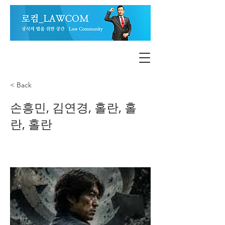
< Back
손흥민, 김연경, 홀란, 홀
란, 홀란