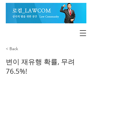
< Back
변이 재유행 확률, 무려
76.5%!