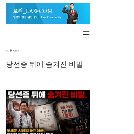
< Back
당선증 뒤에 숨겨진 비밀