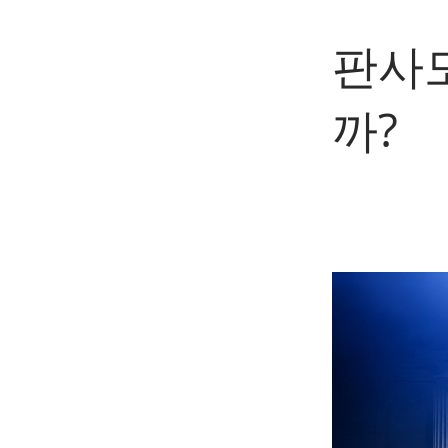
판사
까?