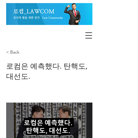
< Back
로컴은 예측했다. 탄핵도,
대선도.