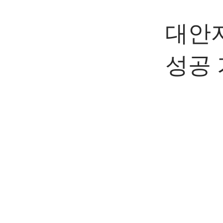
대안자
성공 