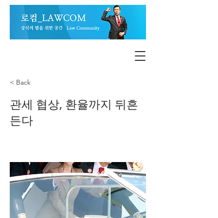
< Back
관세 협상, 환율까지 뒤흔
든다