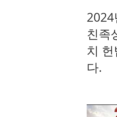
202
친족
치 
다.