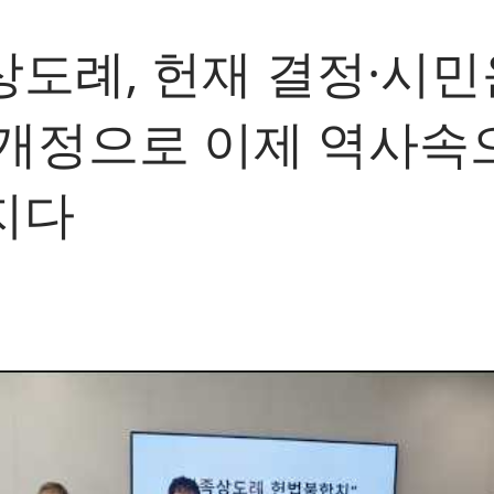
도례, 헌재 결정·시민
 개정으로 이제 역사속
지다