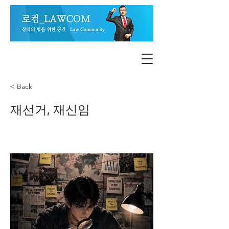
< Back
재선거, 재신임