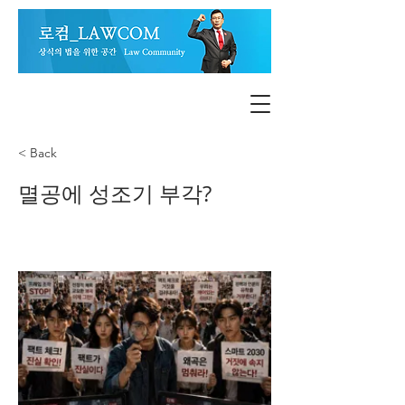
< Back
멸공에 성조기 부각?