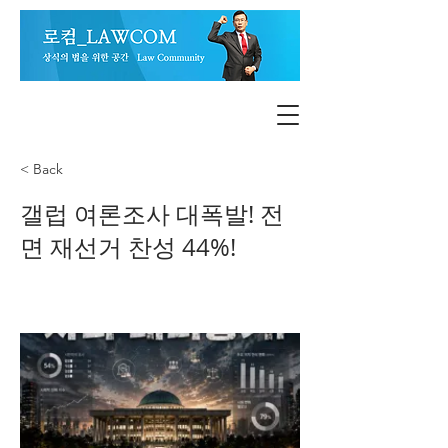
< Back
갤럽 여론조사 대폭발! 전
면 재선거 찬성 44%!