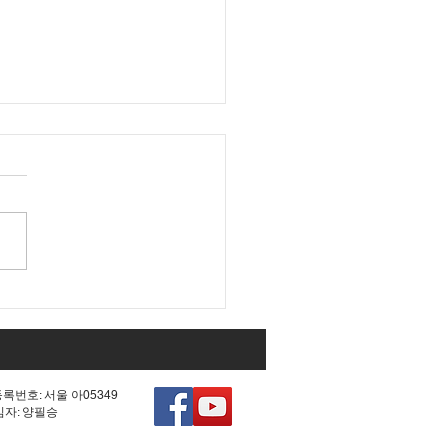
 조작 모의한 선관위!
등록번호: 서울 아05349
책임자: 양필승