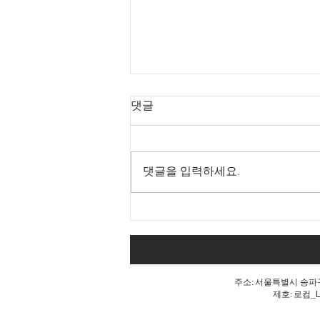
댓글
댓글을 입력하세요.
내 표가 도둑맞았다는 분노, 올
공 불꽃!
주소: 서울특별시 송파구 
제호: 로컴_