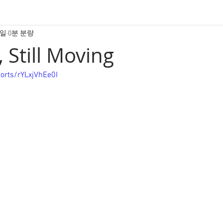
1일
0분 분량
e, Still Moving
orts/rYLxjVhEe0I