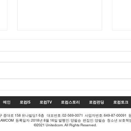
수치
투표율 조작 모의 선관위! 인
적 쇄신으론 어림없다!
메인
로컴IS
로컴TV
로컴스토리
로컴펀딩
로컴토크
중대로 158 유나빌딩1 6층 대표번호: 02-569-0071 사업자번호: 649-87-00091 
LAWCOM 등록일자: 2018년 8월 16일 발행인: 양필승 편집인: 양필승 청소년 보호
©2021 Unitedcom. All Rights Reserved.