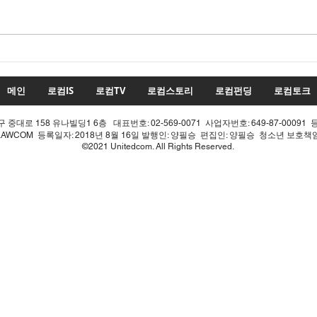
수치
투표율 조작 모의 선관위! 인
적 쇄신으론 어림없다!
메인
로컴IS
로컴TV
로컴스토리
로컴펀딩
로컴토크
중대로 158 유나빌딩1 6층 대표번호: 02-569-0071 사업자번호: 649-87-00091 
LAWCOM 등록일자: 2018년 8월 16일 발행인: 양필승 편집인: 양필승 청소년 보호
©2021 Unitedcom. All Rights Reserved.