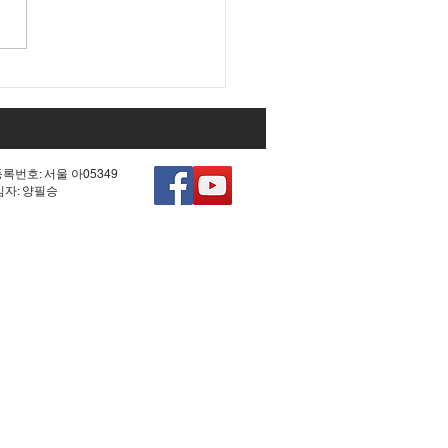
 조작 모의한 선관위!
등록번호: 서울 아05349
책임자: 양필승