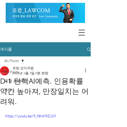
게시물
All Posts
로컴 상식의법
All Posts
2025년 4월 3일
0분 분량
D-1 탄핵AI예측. 인용확률
로컴 스토리
약간 높아져, 만장일치는 어
Main
려워.
https://youtu.be/9_NhiH9ZLGY