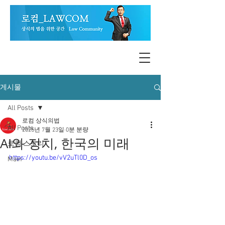
게시물
All Posts
로컴 상식의법
All Posts
2025년 7월 23일
0분 분량
AI와 정치, 한국의 미래
로컴 스토리
https://youtu.be/vV2uTl0D_os
Main