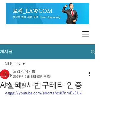
게시물
All Posts
로컴 상식의법
All Posts
2025년 9월 5일
0분 분량
AI실패, 사법구테타 입증
로컴 스토리
https://youtube.com/shorts/dxk7nmEkCUk
Main