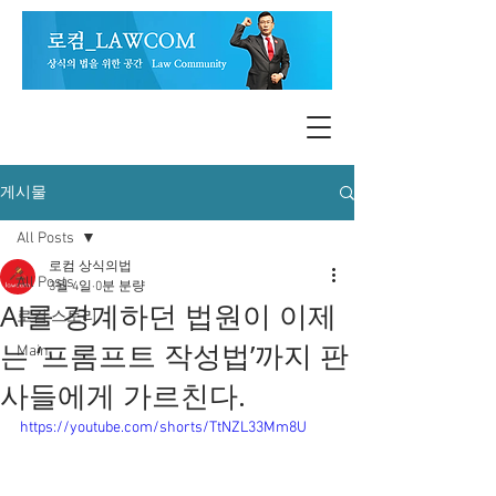
게시물
All Posts
로컴 상식의법
All Posts
3월 4일
0분 분량
AI를 경계하던 법원이 이제
로컴 스토리
는 ‘프롬프트 작성법’까지 판
Main
사들에게 가르친다.
https://youtube.com/shorts/TtNZL33Mm8U