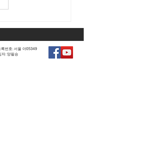
대 국회 최대 아젠다였던
0차 헌법 개정'의 비참한
.
등록번호: 서울 아05349
책임자: 양필승