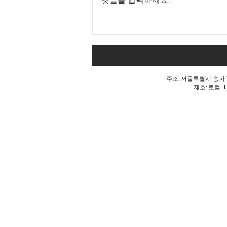
댓글을 입력하세요.
Goodbye 개헌, 단 한마디로
깨진 개헌의 꿈
주소: 서울특별시 송파구 
제호: 로컴_