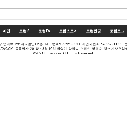
22대 국회 최대 화두 '제10차
22
개헌', 의장 실언 한 방에 완전
'제1
침몰!
몰락
메인
로컴IS
로컴TV
로컴스토리
로컴펀딩
로컴토크
중대로 158 유나빌딩1 6층 대표번호: 02-569-0071 사업자번호: 649-87-00091 
LAWCOM 등록일자: 2018년 8월 16일 발행인: 양필승 편집인: 양필승 청소년 보호
©2021 Unitedcom. All Rights Reserved.