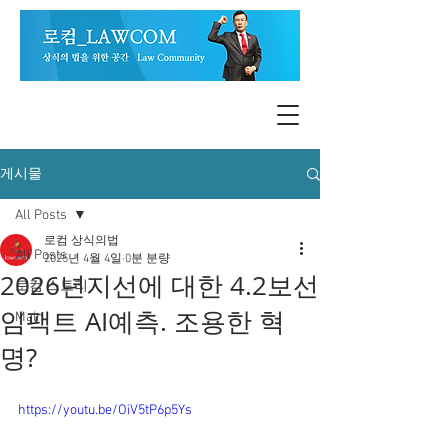
게시물
All Posts
로컴 상식의법
All Posts
2025년 4월 4일
0분 분량
2026년지선에 대한 4.2보선
로컴 스토리
임팩트 AI예측. 조용한 혁
Main
명?
https://youtu.be/OiV5tP6p5Ys