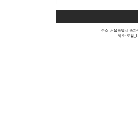
Goodbye 개헌, 단 한마디로
깨진 개헌의 꿈
주소: 서울특별시 송파구 
제호: 로컴_