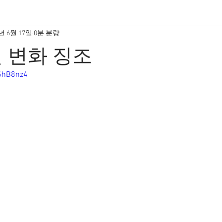
5년 6월 17일
0분 분량
선 변화 징조
nShB8nz4