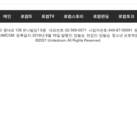
22대 국회 최대 화두 '제10차
22
개헌', 의장 실언 한 방에 완전
'제1
침몰!
몰락
메인
로컴IS
로컴TV
로컴스토리
로컴펀딩
로컴토크
중대로 158 유나빌딩1 6층 대표번호: 02-569-0071 사업자번호: 649-87-00091 
LAWCOM 등록일자: 2018년 8월 16일 발행인: 양필승 편집인: 양필승 청소년 보호
©2021 Unitedcom. All Rights Reserved.