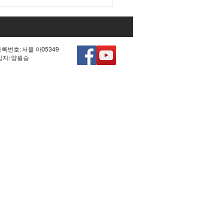
대 국회 최대 아젠다였던
0차 헌법 개정'의 비참한
.
등록번호: 서울 아05349
책임자: 양필승