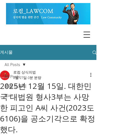
게시물
All Posts
로컴 상식의법
All Posts
2월 27일
0분 분량
2025년 12월 15일. 대한민
로컴 스토리
국 대법원 형사3부는 사망
Main
한 피고인 A씨 사건(2023도
6106)을 공소기각으로 확정
했다.