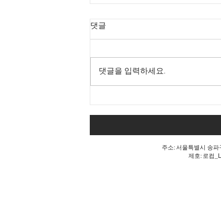
댓글
댓글을 입력하세요.
Goodbye 개헌, 단 한마디로
깨진 개헌의 꿈
주소: 서울특별시 송파구 
제호: 로컴_