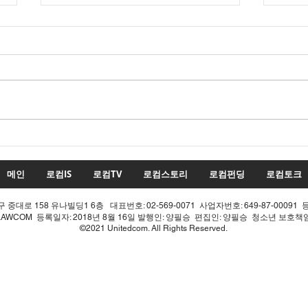
22대 국회 최대 화두 '제10차
22
개헌', 의장 실언 한 방에 완전
'제1
침몰!
몰락
메인
로컴IS
로컴TV
로컴스토리
로컴펀딩
로컴토크
중대로 158 유나빌딩1 6층 대표번호: 02-569-0071 사업자번호: 649-87-00091 
LAWCOM 등록일자: 2018년 8월 16일 발행인: 양필승 편집인: 양필승 청소년 보호
©2021 Unitedcom. All Rights Reserved.