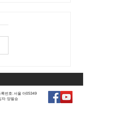
대 국회 최대 아젠다였던
0차 헌법 개정'의 비참한
.
등록번호: 서울 아05349
책임자: 양필승