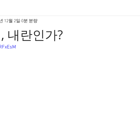
5년 12월 2일
0분 분량
엄, 내란인가?
PRFxEsM