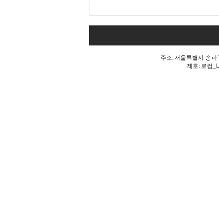
내 표가 도둑맞았다는 분노, 올
공 불꽃!
주소: 서울특별시 송파구 
제호: 로컴_