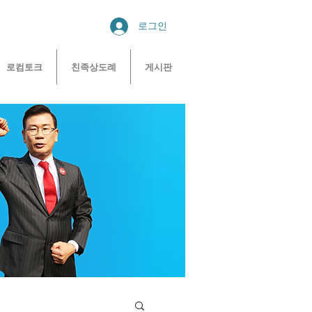
로그인
로컴토크
친족상도례
게시판