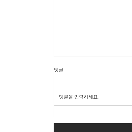
댓글
댓글을 입력하세요.
Goodbye 개헌, 단 한마디로
깨진 개헌의 꿈