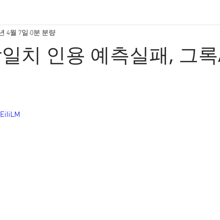
5년 4월 7일
0분 분량
일치 인용 예측실패, 그록A
EiIiLM