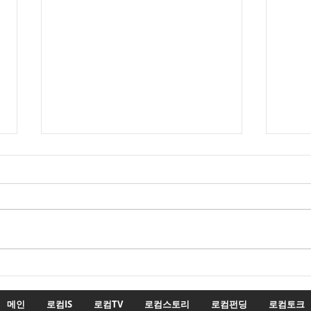
22대 국회 최대 화두 '제10차
22
개헌', 의장 실언 한 방에 완전
'제1
침몰!
몰락
메인
로컴IS
로컴TV
로컴스토리
로컴펀딩
로컴토크