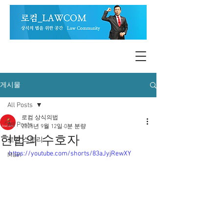
게시물
All Posts
로컴 상식의법
All Posts
2025년 9월 12일
0분 분량
헌법의 수호자
로컴 스토리
https://youtube.com/shorts/83aJyjRewXY
Main