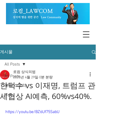
게시물
All Posts
로컴 상식의법
All Posts
2025년 4월 29일
0분 분량
한덕수 vs 이재명, 트럼프 관
로컴 스토리
세협상 AI예측, 60%vs40%.
Main
https://youtu.be/BZ6Uf75SabU