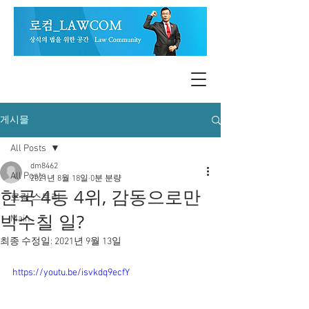
게시물
All Posts
dm8462
All Posts
2021년 8월 18일
0분 분량
한국 4등 4위, 감동으로만
로컴 스토리
박수칠 일?
Main
최종 수정일:
2021년 9월 13일
https://youtu.be/isvkdq9ecfY