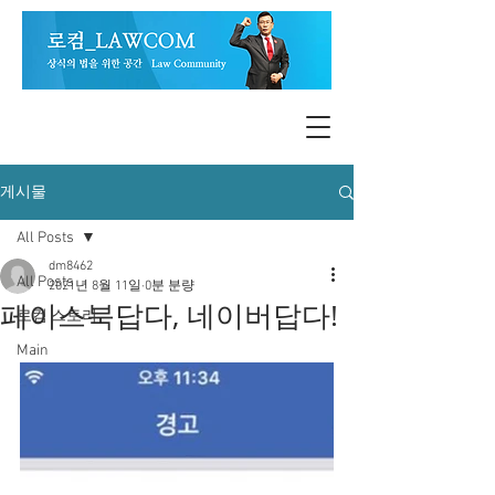
게시물
All Posts
dm8462
All Posts
2021년 8월 11일
0분 분량
페이스북답다, 네이버답다!
로컴 스토리
Main