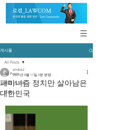
게시물
All Posts
dm8462
All Posts
2021년 8월 11일
0분 분량
페미니즘 정치만 살아남은
로컴 스토리
대한민국
Main