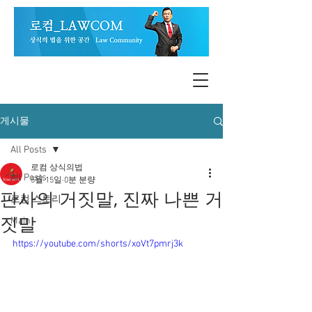
게시물
All Posts
로컴 상식의법
All Posts
5월 15일
0분 분량
판사의 거짓말, 진짜 나쁜 거
로컴 스토리
짓말
Main
https://youtube.com/shorts/xoVt7pmrj3k