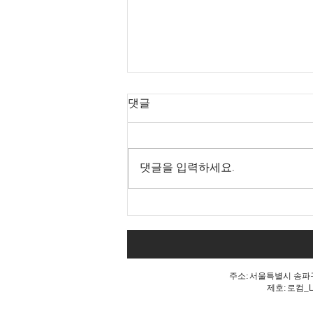
댓글
댓글을 입력하세요.
내 표가 도둑맞았다는 분노, 올
공 불꽃!
주소: 서울특별시 송파구 
제호: 로컴_