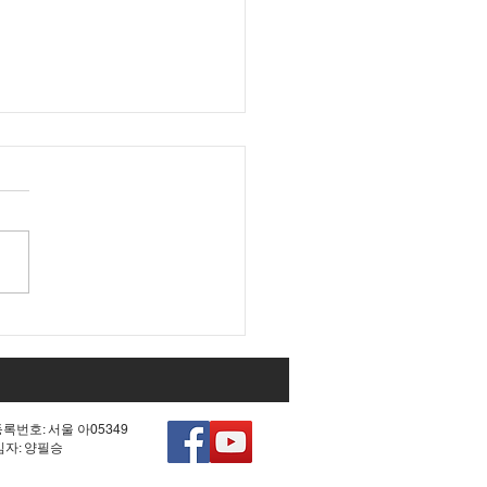
 조작 모의한 선관위!
등록번호: 서울 아05349
책임자: 양필승