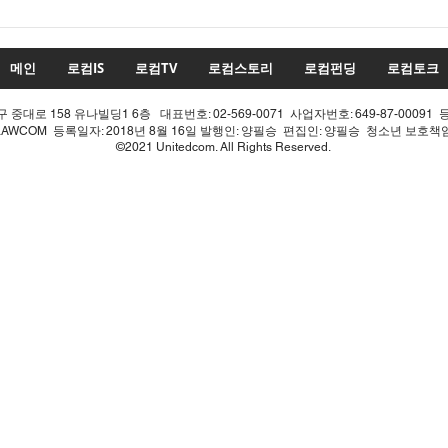
투표율 조작 모의 선관위! 인
적 쇄신으론 어림없다!
메인
로컴IS
로컴TV
로컴스토리
로컴펀딩
로컴토크
중대로 158 유나빌딩1 6층 대표번호: 02-569-0071 사업자번호: 649-87-00091 
LAWCOM 등록일자: 2018년 8월 16일 발행인: 양필승 편집인: 양필승 청소년 보호
©2021 Unitedcom. All Rights Reserved.