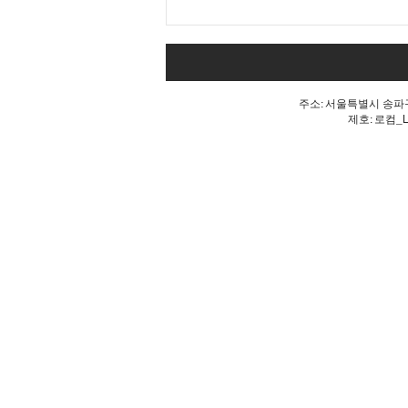
내 표가 도둑맞았다는 분노, 올
공 불꽃!
주소: 서울특별시 송파구 
제호: 로컴_