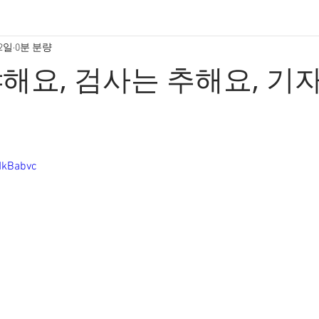
 2일
0분 분량
해요, 검사는 추해요, 기
MkBabvc