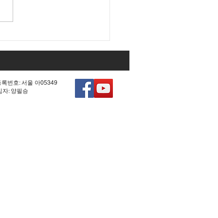
대 국회 최대 아젠다였던
0차 헌법 개정'의 비참한
.
등록번호: 서울 아05349
책임자: 양필승