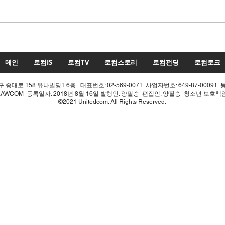
22대 국회 최대 화두 '제10차
22
개헌', 의장 실언 한 방에 완전
'제1
침몰!
몰락
메인
로컴IS
로컴TV
로컴스토리
로컴펀딩
로컴토크
중대로 158 유나빌딩1 6층 대표번호: 02-569-0071 사업자번호: 649-87-00091 
LAWCOM 등록일자: 2018년 8월 16일 발행인: 양필승 편집인: 양필승 청소년 보호
©2021 Unitedcom. All Rights Reserved.