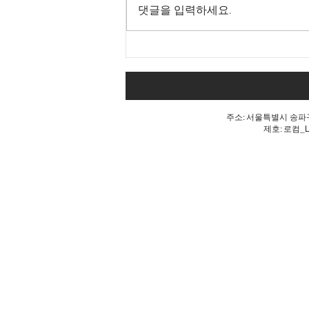
댓글을 입력하세요.
Goodbye 개헌, 단 한마디로
깨진 개헌의 꿈
주소: 서울특별시 송파구 
제호: 로컴_