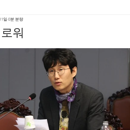
 11일
0분 분량
괴로워