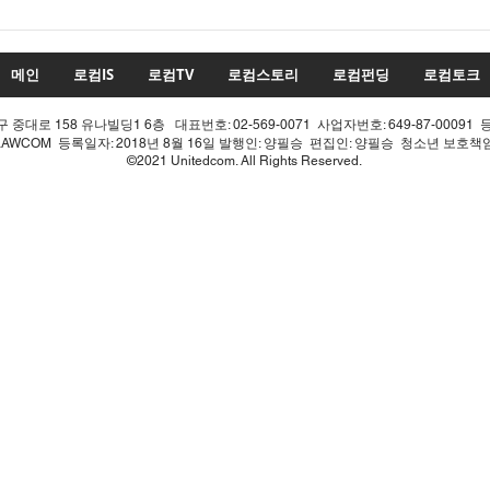
투표율 조작 모의 선관위! 인
적 쇄신으론 어림없다!
메인
로컴IS
로컴TV
로컴스토리
로컴펀딩
로컴토크
중대로 158 유나빌딩1 6층 대표번호: 02-569-0071 사업자번호: 649-87-00091 
LAWCOM 등록일자: 2018년 8월 16일 발행인: 양필승 편집인: 양필승 청소년 보호
©2021 Unitedcom. All Rights Reserved.