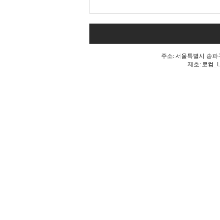
내 표가 도둑맞았다는 분노, 올
공 불꽃!
주소: 서울특별시 송파구 
제호: 로컴_