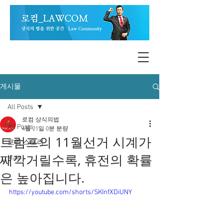
게시물
All Posts
로컴 상식의법
All Posts
4월 21일
0분 분량
트럼프의 11월선거 시계가
로컴 스토리
째깍거릴수록, 휴전의 확률
Main
은 높아집니다.
https://youtube.com/shorts/SKInfXDiUNY