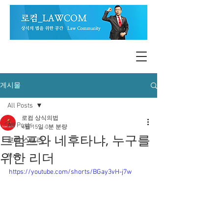
게시물
All Posts
로컴 상식의법
All Posts
4월 15일
0분 분량
트럼프와 네후타냐, 누구를
로컴 스토리
위한 리더
Main
https://youtube.com/shorts/BGay3vH-j7w