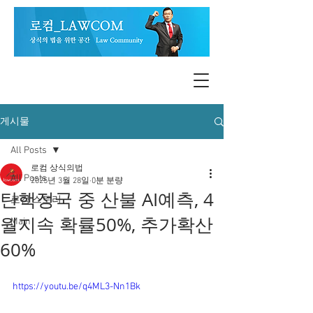
게시물
All Posts
로컴 상식의법
All Posts
2025년 3월 28일
0분 분량
탄핵정국 중 산불 AI예측, 4
로컴 스토리
월지속 확률50%, 추가확산
Main
60%
https://youtu.be/q4ML3-Nn1Bk