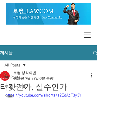
게시물
All Posts
로컴 상식의법
All Posts
2025년 9월 22일
0분 분량
타깃인가, 실수인가
로컴 스토리
https://youtube.com/shorts/a2EdAcT3y3Y
Main