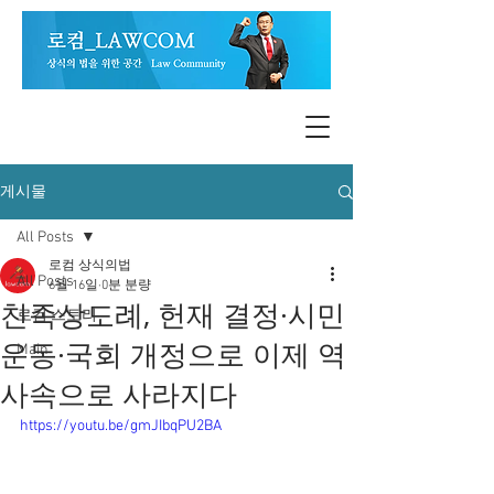
게시물
All Posts
로컴 상식의법
All Posts
6월 16일
0분 분량
친족상도례, 헌재 결정·시민
로컴 스토리
운동·국회 개정으로 이제 역
Main
사속으로 사라지다
https://youtu.be/gmJIbqPU2BA