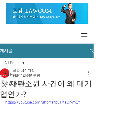
게시물
All Posts
로컴 상식의법
All Posts
5월 11일
0분 분량
첫 재판소원 사건이 왜 대기
로컴 스토리
업인가?
Main
https://youtube.com/shorts/p81MsDj9mEY