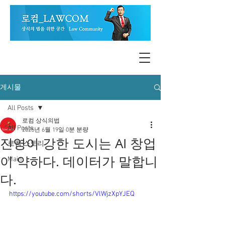
게시물
All Posts
로컴 상식의법
All Posts
2025년 6월 19일
0분 분량
진영이 강한 도시는 AI 창업
로컴 스토리
이 약하다. 데이터가 말합니
Main
다.
https://youtube.com/shorts/VlWjzXpYJEQ