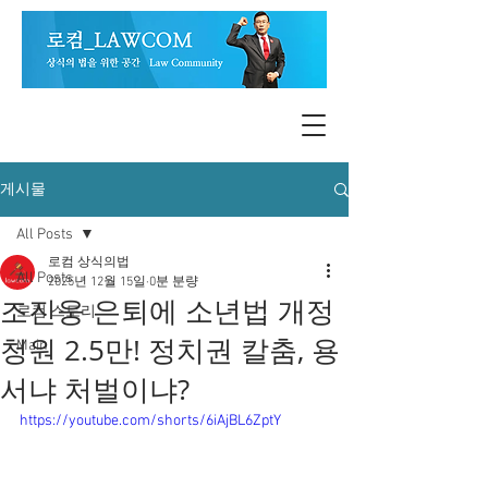
게시물
All Posts
로컴 상식의법
All Posts
2025년 12월 15일
0분 분량
조진웅 은퇴에 소년법 개정
로컴 스토리
청원 2.5만! 정치권 칼춤, 용
Main
서냐 처벌이냐?
https://youtube.com/shorts/6iAjBL6ZptY