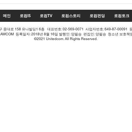
투표율 조작 모의 선관위! 인
적 쇄신으론 어림없다!
메인
로컴IS
로컴TV
로컴스토리
로컴펀딩
로컴토크
중대로 158 유나빌딩1 6층 대표번호: 02-569-0071 사업자번호: 649-87-00091 
LAWCOM 등록일자: 2018년 8월 16일 발행인: 양필승 편집인: 양필승 청소년 보호
©2021 Unitedcom. All Rights Reserved.