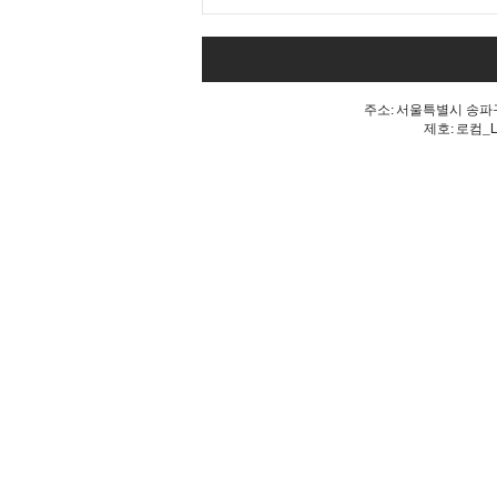
내 표가 도둑맞았다는 분노, 올
공 불꽃!
주소: 서울특별시 송파구 
제호: 로컴_