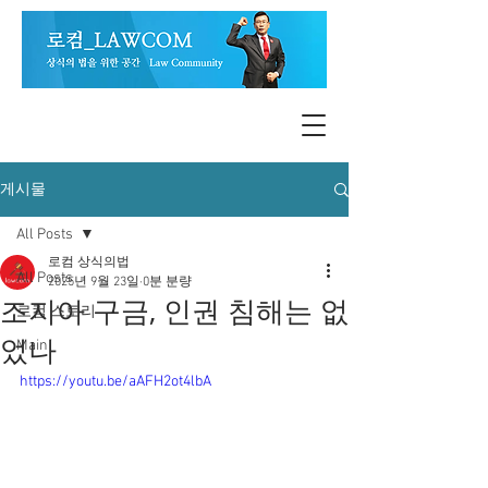
게시물
All Posts
로컴 상식의법
All Posts
2025년 9월 23일
0분 분량
조지아 구금, 인권 침해는 없
로컴 스토리
었나
Main
https://youtu.be/aAFH2ot4lbA