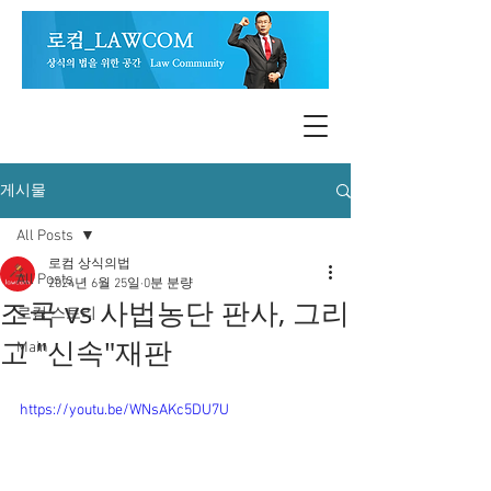
게시물
All Posts
로컴 상식의법
All Posts
2024년 6월 25일
0분 분량
조국 vs 사법농단 판사, 그리
로컴 스토리
고 "신속"재판
Main
https://youtu.be/WNsAKc5DU7U