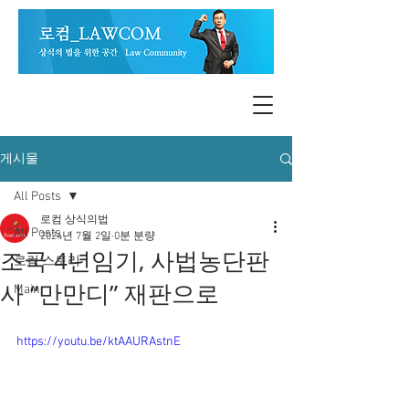
게시물
All Posts
로컴 상식의법
All Posts
2024년 7월 2일
0분 분량
조국 4년임기, 사법농단판
로컴 스토리
사 “만만디” 재판으로
Main
https://youtu.be/ktAAURAstnE