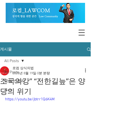
게시물
All Posts
로컴 상식의법
All Posts
2025년 8월 19일
0분 분량
조국의강” “전한길늪”은 양
로컴 스토리
당의 위기
Main
https://youtu.be/jbtrr1Q6K4M