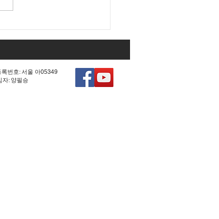
 조작 모의한 선관위!
등록번호: 서울 아05349
책임자: 양필승