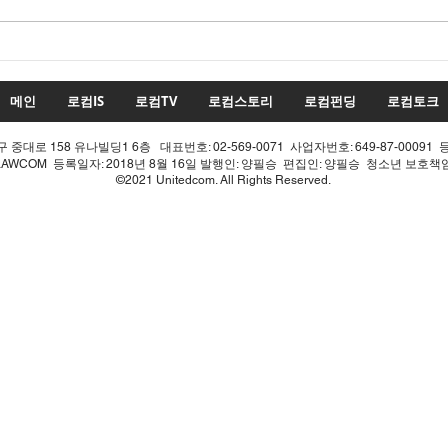
수치
투표율 조작 모의 선관위! 인
적 쇄신으론 어림없다!
메인
로컴IS
로컴TV
로컴스토리
로컴펀딩
로컴토크
중대로 158 유나빌딩1 6층 대표번호: 02-569-0071 사업자번호: 649-87-00091 
LAWCOM 등록일자: 2018년 8월 16일 발행인: 양필승 편집인: 양필승 청소년 보호
©2021 Unitedcom. All Rights Reserved.