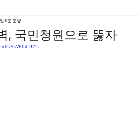
7일
0분 분량
벽, 국민청원으로 뚫자
horts/9sVEthLLCYs