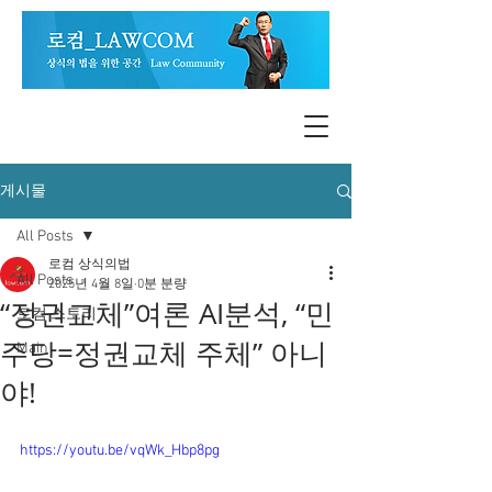
게시물
All Posts
로컴 상식의법
All Posts
2025년 4월 8일
0분 분량
“정권교체”여론 AI분석, “민
로컴 스토리
주당=정권교체 주체” 아니
Main
야!
https://youtu.be/vqWk_Hbp8pg